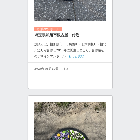
投稿マンホール
埼玉県加須市根古屋 付近
加須市は、旧加須市・旧騎西町・旧大利根町・旧北
川辺町が合併し2010年に誕生しました。合併後初
のデザインマンホール
...もっと読む
2026年03月10日 (てし)