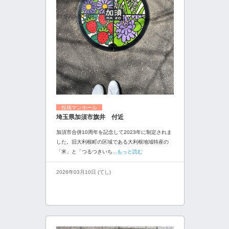
投稿マンホール
埼玉県加須市旗井 付近
加須市合併10周年を記念して2023年に制定されま
した。旧大利根町の区域である大利根地域特産の
「米」と「つるつきいち
...もっと読む
2026年03月10日 (てし)