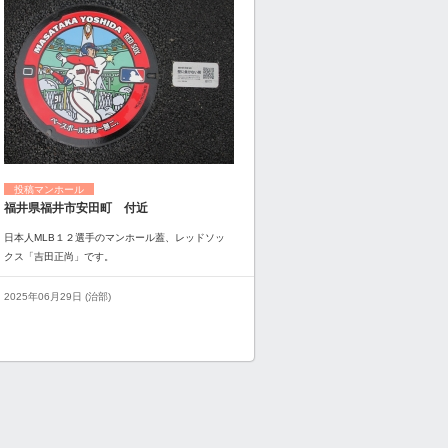
投稿マンホール
福井県福井市安田町 付近
日本人MLB１２選手のマンホール蓋、レッドソッ
クス「吉田正尚」です。
2025年06月29日 (治部)