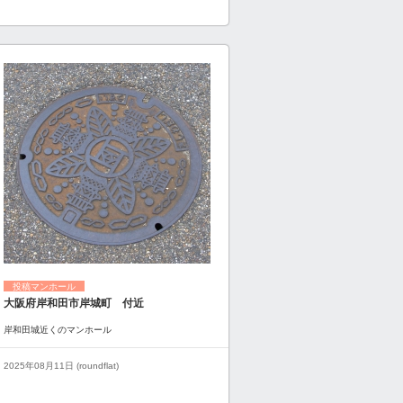
投稿マンホール
大阪府岸和田市岸城町 付近
岸和田城近くのマンホール
2025年08月11日 (roundflat)