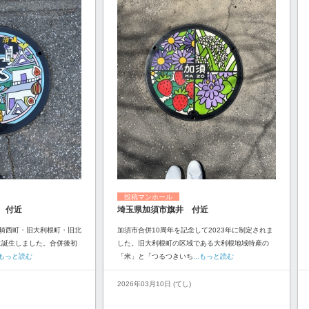
投稿マンホール
 付近
埼玉県加須市旗井 付近
騎西町・旧大利根町・旧北
加須市合併10周年を記念して2023年に制定されま
に誕生しました。合併後初
した。旧大利根町の区域である大利根地域特産の
..もっと読む
「米」と「つるつきいち
...もっと読む
2026年03月10日 (てし)