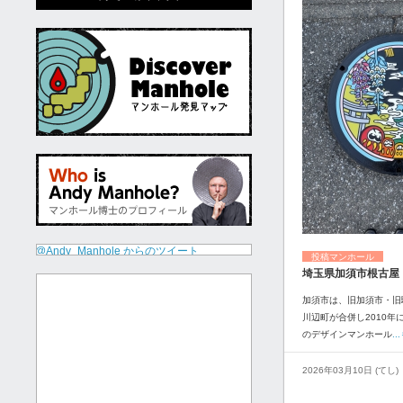
@Andy_Manhole からのツイート
投稿マンホール
埼玉県加須市根古屋
加須市は、旧加須市・旧
川辺町が合併し2010年
のデザインマンホール
.
2026年03月10日 (てし)