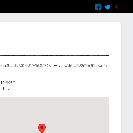
られる土木現業所の 室蘭版マンホール。 絵柄は札幌の旧赤れんが庁
10月06日
Hiro