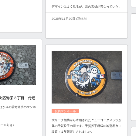
デザインはよく見るが、蓋の素材が異なっていた。
2025年11月20日 (豆好き)
央区弥栄３丁目 付近
ばかりの菅野選手のマンホ
投稿マンホール
大リーグ機構から寄贈されたニューヨークメッツ所
ンホール好き)
属の千賀投手の蓋です。千賀投手所縁の地蒲郡市に
設置（１年限定）されました。