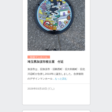
投稿マンホール
埼玉県加須市根古屋 付近
加須市は、旧加須市・旧騎西町・旧大利根町・旧北
川辺町が合併し2010年に誕生しました。合併後初
のデザインマンホール
...もっと読む
2026年03月10日 (てし)