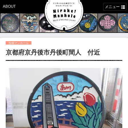
ABOUT
メニュー
投稿マンホール
京都府京丹後市丹後町間人 付近