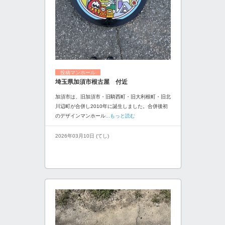
投稿マンホール
埼玉県加須市根古屋 付近
加須市は、旧加須市・旧騎西町・旧大利根町・旧北
川辺町が合併し2010年に誕生しました。合併後初
のデザインマンホール
...もっと読む
2026年03月10日 (てし)