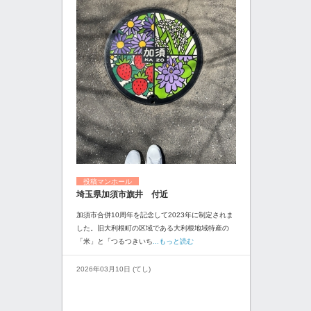
投稿マンホール
埼玉県加須市旗井 付近
加須市合併10周年を記念して2023年に制定されま
した。旧大利根町の区域である大利根地域特産の
「米」と「つるつきいち
...もっと読む
2026年03月10日 (てし)