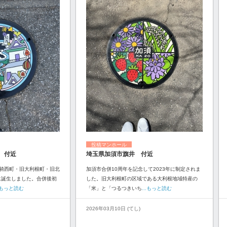
投稿マンホール
 付近
埼玉県加須市旗井 付近
騎西町・旧大利根町・旧北
加須市合併10周年を記念して2023年に制定されま
に誕生しました。合併後初
した。旧大利根町の区域である大利根地域特産の
..もっと読む
「米」と「つるつきいち
...もっと読む
2026年03月10日 (てし)