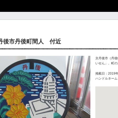
丹後市丹後町間人 付近
京丹後市（丹後
いせん」、町の
掲載日：2019年
ハンドルネーム