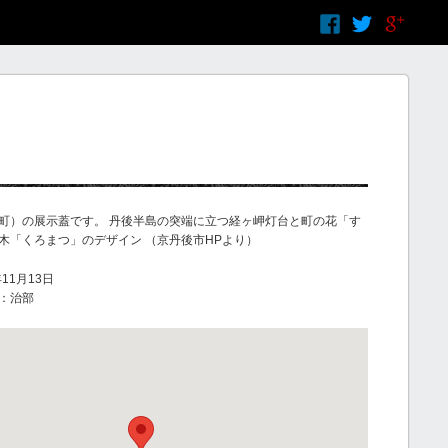
町）の展示蓋です。 丹後半島の突端に立つ経ヶ岬灯台と町の花「す
木「くろまつ」のデザイン （京丹後市HPより）
11月13日
：治部