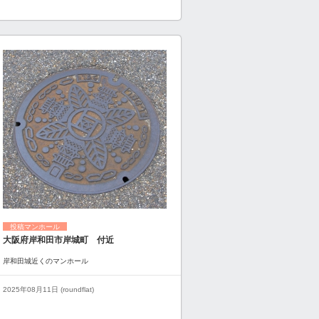
投稿マンホール
大阪府岸和田市岸城町 付近
岸和田城近くのマンホール
2025年08月11日 (roundflat)