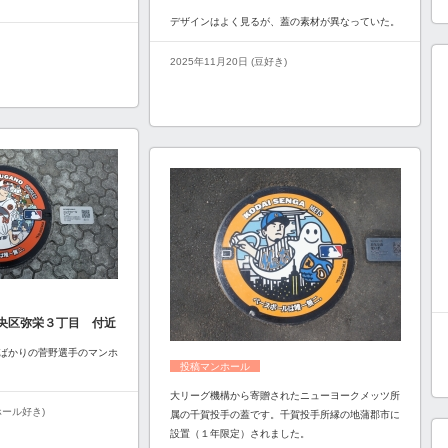
デザインはよく見るが、蓋の素材が異なっていた。
2025年11月20日 (豆好き)
央区弥栄３丁目 付近
ばかりの菅野選手のマンホ
投稿マンホール
大リーグ機構から寄贈されたニューヨークメッツ所
ンホール好き)
属の千賀投手の蓋です。千賀投手所縁の地蒲郡市に
設置（１年限定）されました。