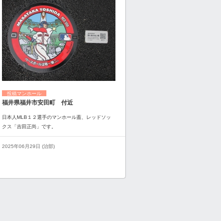
投稿マンホール
福井県福井市安田町 付近
日本人MLB１２選手のマンホール蓋、レッドソッ
クス「吉田正尚」です。
2025年06月29日 (治部)