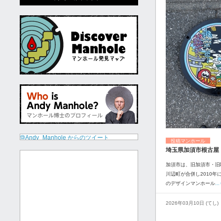
@Andy_Manhole からのツイート
投稿マンホール
埼玉県加須市根古屋
加須市は、旧加須市・旧
川辺町が合併し2010年
のデザインマンホール
.
2026年03月10日 (てし)