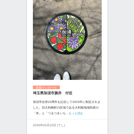
投稿マンホール
埼玉県加須市旗井 付近
加須市合併10周年を記念して2023年に制定されま
した。旧大利根町の区域である大利根地域特産の
「米」と「つるつきいち
...もっと読む
2026年03月10日 (てし)