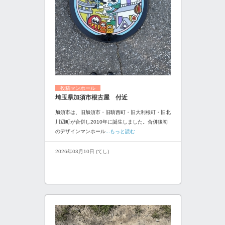
投稿マンホール
埼玉県加須市根古屋 付近
加須市は、旧加須市・旧騎西町・旧大利根町・旧北
川辺町が合併し2010年に誕生しました。合併後初
のデザインマンホール
...もっと読む
2026年03月10日 (てし)