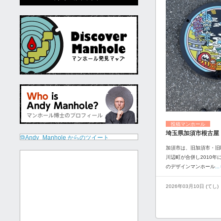
投稿マンホール
埼玉県加須市根古屋
@Andy_Manhole からのツイート
加須市は、旧加須市・旧
川辺町が合併し2010年
のデザインマンホール
.
2026年03月10日 (てし)