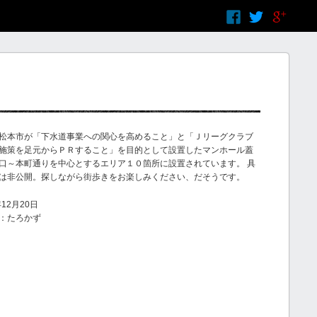
松本市が「下水道事業への関心を高めること」と「Ｊリーグクラブ
施策を足元からＰＲすること」を目的として設置したマンホール蓋
口～本町通りを中心とするエリア１０箇所に設置されています。 具
は非公開。探しながら街歩きをお楽しみください、だそうです。
12月20日
：たろかず