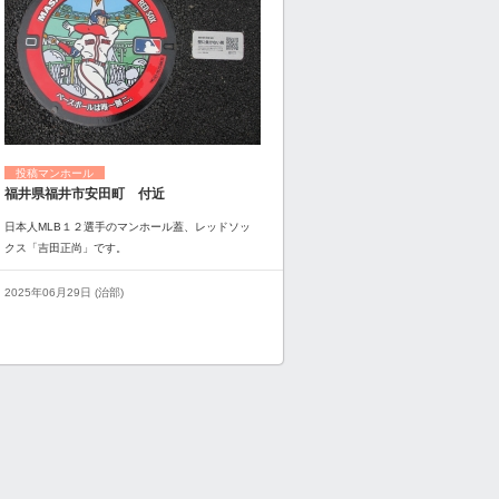
投稿マンホール
福井県福井市安田町 付近
日本人MLB１２選手のマンホール蓋、レッドソッ
クス「吉田正尚」です。
2025年06月29日 (治部)