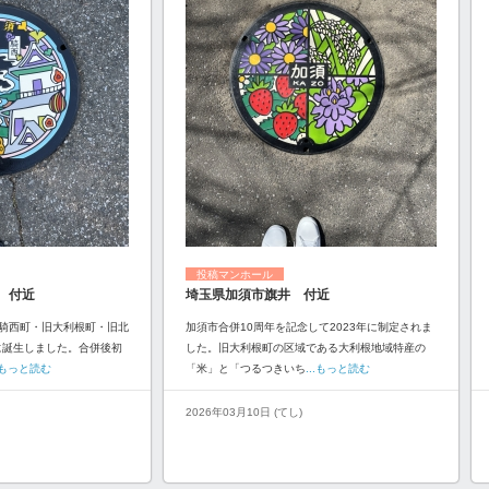
投稿マンホール
 付近
埼玉県加須市旗井 付近
騎西町・旧大利根町・旧北
加須市合併10周年を記念して2023年に制定されま
に誕生しました。合併後初
した。旧大利根町の区域である大利根地域特産の
..もっと読む
「米」と「つるつきいち
...もっと読む
2026年03月10日 (てし)