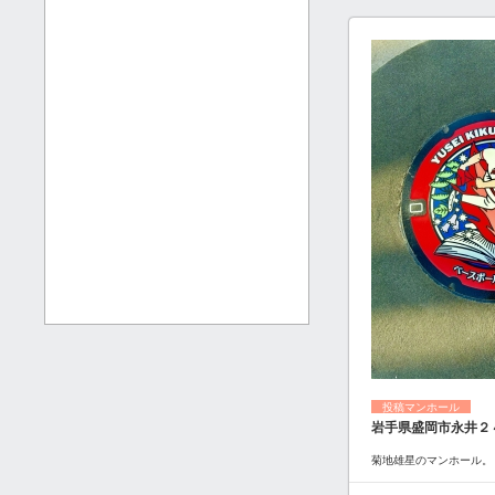
投稿マンホール
岩手県盛岡市永井２
菊地雄星のマンホール。