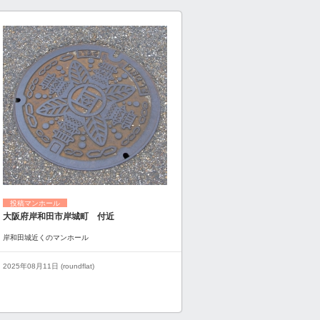
投稿マンホール
大阪府岸和田市岸城町 付近
岸和田城近くのマンホール
2025年08月11日 (roundflat)