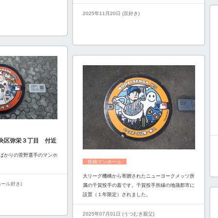
2025年11月20日 (豆好き)
央区弥栄３丁目 付近
ばかりの菅野選手のマンホ
投稿マンホール
大リーグ機構から寄贈されたニューヨークメッツ所
ンホール好き)
属の千賀投手の蓋です。千賀投手所縁の地蒲郡市に
設置（１年限定）されました。
2025年07月01日 (うつむき親父)