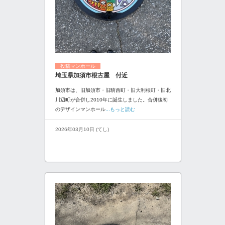
投稿マンホール
埼玉県加須市根古屋 付近
加須市は、旧加須市・旧騎西町・旧大利根町・旧北
川辺町が合併し2010年に誕生しました。合併後初
のデザインマンホール
...もっと読む
2026年03月10日 (てし)