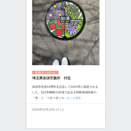
投稿マンホール
埼玉県加須市旗井 付近
加須市合併10周年を記念して2023年に制定されま
した。旧大利根町の区域である大利根地域特産の
「米」と「つるつきいち
...もっと読む
2026年03月10日 (てし)