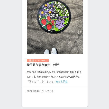
投稿マンホール
埼玉県加須市旗井 付近
加須市合併10周年を記念して2023年に制定されま
した。旧大利根町の区域である大利根地域特産の
「米」と「つるつきいち
...もっと読む
2026年03月10日 (てし)