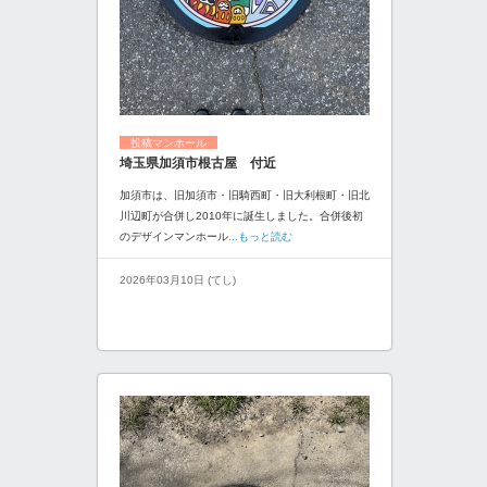
投稿マンホール
埼玉県加須市根古屋 付近
加須市は、旧加須市・旧騎西町・旧大利根町・旧北
川辺町が合併し2010年に誕生しました。合併後初
のデザインマンホール
...もっと読む
2026年03月10日 (てし)