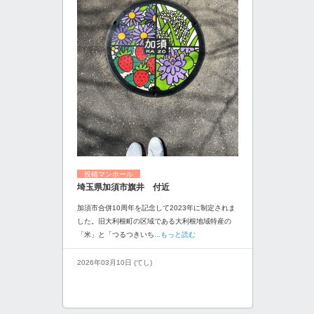
投稿マンホール
埼玉県加須市旗井 付近
加須市合併10周年を記念して2023年に制定されま
した。旧大利根町の区域である大利根地域特産の
「米」と「つるつきいち
...もっと読む
2026年03月10日 (てし)