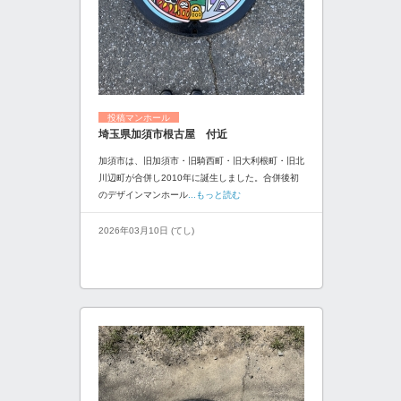
投稿マンホール
埼玉県加須市根古屋 付近
加須市は、旧加須市・旧騎西町・旧大利根町・旧北
川辺町が合併し2010年に誕生しました。合併後初
のデザインマンホール
...もっと読む
2026年03月10日 (てし)