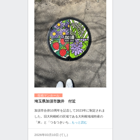
投稿マンホール
埼玉県加須市旗井 付近
加須市合併10周年を記念して2023年に制定されま
した。旧大利根町の区域である大利根地域特産の
「米」と「つるつきいち
...もっと読む
2026年03月10日 (てし)