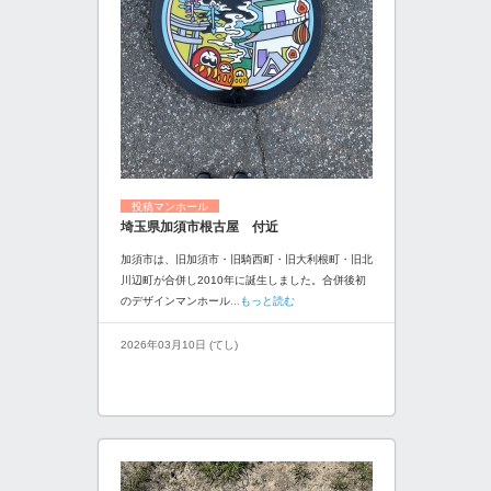
投稿マンホール
埼玉県加須市根古屋 付近
加須市は、旧加須市・旧騎西町・旧大利根町・旧北
川辺町が合併し2010年に誕生しました。合併後初
のデザインマンホール
...もっと読む
2026年03月10日 (てし)