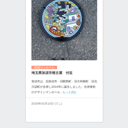
投稿マンホール
埼玉県加須市根古屋 付近
加須市は、旧加須市・旧騎西町・旧大利根町・旧北
川辺町が合併し2010年に誕生しました。合併後初
のデザインマンホール
...もっと読む
2026年03月10日 (てし)