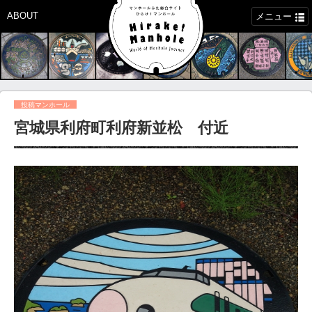
ABOUT
メニュー
投稿マンホール
宮城県利府町利府新並松 付近