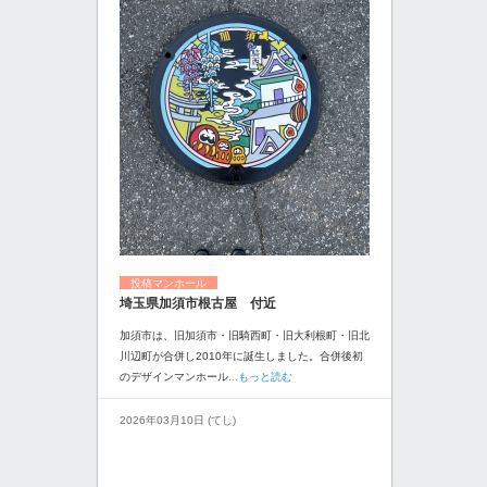
投稿マンホール
埼玉県加須市根古屋 付近
加須市は、旧加須市・旧騎西町・旧大利根町・旧北
川辺町が合併し2010年に誕生しました。合併後初
のデザインマンホール
...もっと読む
2026年03月10日 (てし)