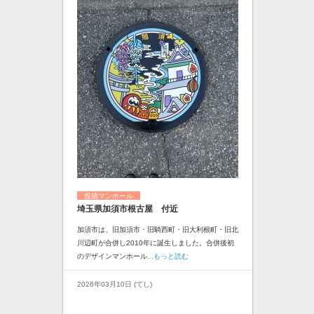
投稿マンホール
埼玉県加須市根古屋 付近
加須市は、旧加須市・旧騎西町・旧大利根町・旧北
川辺町が合併し2010年に誕生しました。合併後初
のデザインマンホール
...もっと読む
2026年03月10日 (てし)