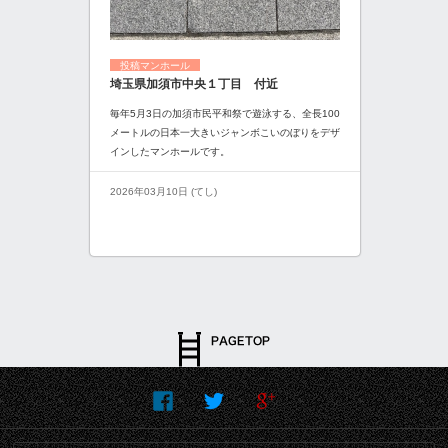
投稿マンホール
埼玉県加須市中央１丁目 付近
毎年5月3日の加須市民平和祭で遊泳する、全長100
メートルの日本一大きいジャンボこいのぼりをデザ
インしたマンホールです。
2026年03月10日 (てし)