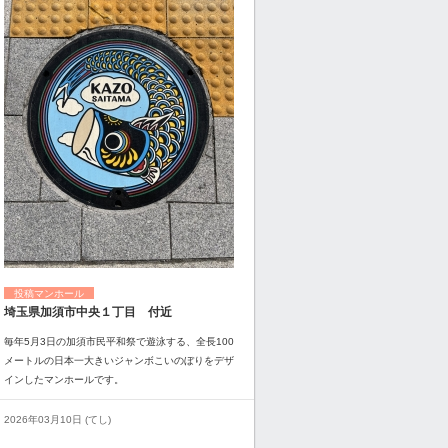
投稿マンホール
埼玉県加須市中央１丁目 付近
毎年5月3日の加須市民平和祭で遊泳する、全長100
メートルの日本一大きいジャンボこいのぼりをデザ
インしたマンホールです。
2026年03月10日 (てし)