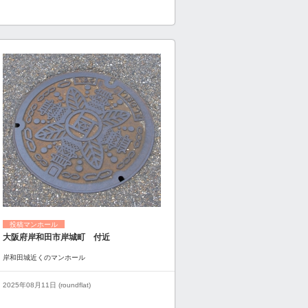
投稿マンホール
大阪府岸和田市岸城町 付近
岸和田城近くのマンホール
2025年08月11日 (roundflat)