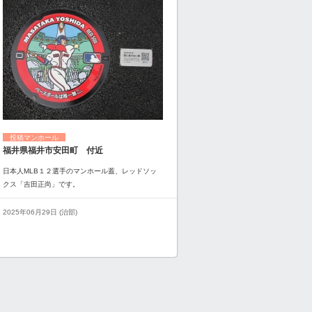
投稿マンホール
福井県福井市安田町 付近
日本人MLB１２選手のマンホール蓋、レッドソッ
クス「吉田正尚」です。
2025年06月29日 (治部)