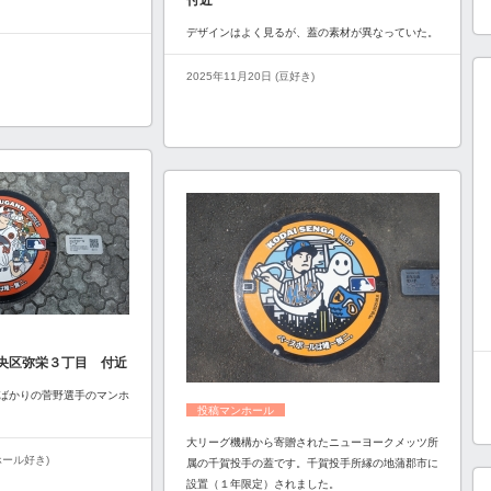
付近
デザインはよく見るが、蓋の素材が異なっていた。
2025年11月20日 (豆好き)
央区弥栄３丁目 付近
ばかりの菅野選手のマンホ
投稿マンホール
大リーグ機構から寄贈されたニューヨークメッツ所
ンホール好き)
属の千賀投手の蓋です。千賀投手所縁の地蒲郡市に
設置（１年限定）されました。