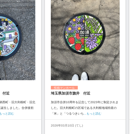
投稿マンホール
 付近
埼玉県加須市旗井 付近
騎西町・旧大利根町・旧北
加須市合併10周年を記念して2023年に制定されま
に誕生しました。合併後初
した。旧大利根町の区域である大利根地域特産の
..もっと読む
「米」と「つるつきいち
...もっと読む
2026年03月10日 (てし)