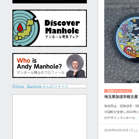
@Andy_Manhole からのツイート
投稿マンホール
埼玉県加須市根古屋
加須市は、旧加須市・旧
川辺町が合併し2010年
のデザインマンホール
.
2026年03月10日 (てし)