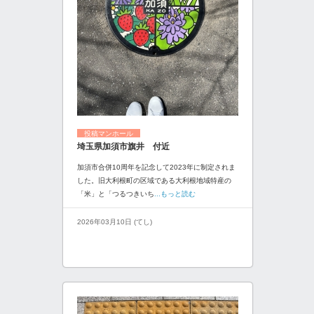
投稿マンホール
埼玉県加須市旗井 付近
加須市合併10周年を記念して2023年に制定されま
した。旧大利根町の区域である大利根地域特産の
「米」と「つるつきいち
...もっと読む
2026年03月10日 (てし)