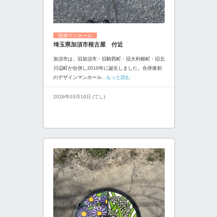
投稿マンホール
埼玉県加須市根古屋 付近
加須市は、旧加須市・旧騎西町・旧大利根町・旧北
川辺町が合併し2010年に誕生しました。合併後初
のデザインマンホール
...もっと読む
2026年03月10日 (てし)