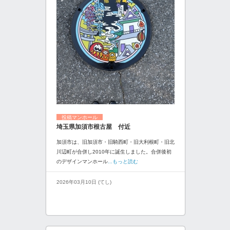
投稿マンホール
埼玉県加須市根古屋 付近
加須市は、旧加須市・旧騎西町・旧大利根町・旧北
川辺町が合併し2010年に誕生しました。合併後初
のデザインマンホール
...もっと読む
2026年03月10日 (てし)