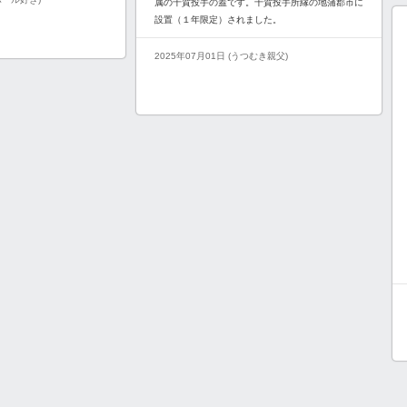
属の千賀投手の蓋です。千賀投手所縁の地蒲郡市に
設置（１年限定）されました。
2025年07月01日 (うつむき親父)