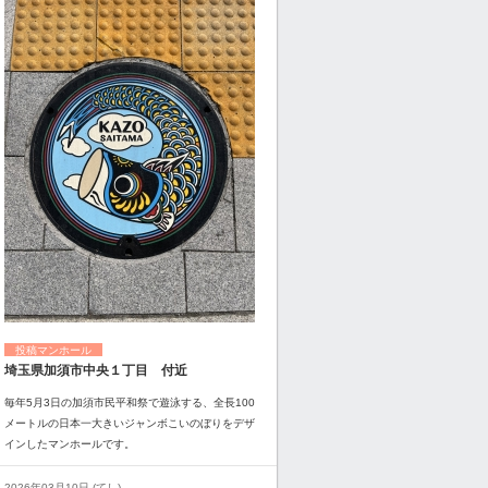
投稿マンホール
埼玉県加須市中央１丁目 付近
毎年5月3日の加須市民平和祭で遊泳する、全長100
メートルの日本一大きいジャンボこいのぼりをデザ
インしたマンホールです。
2026年03月10日 (てし)