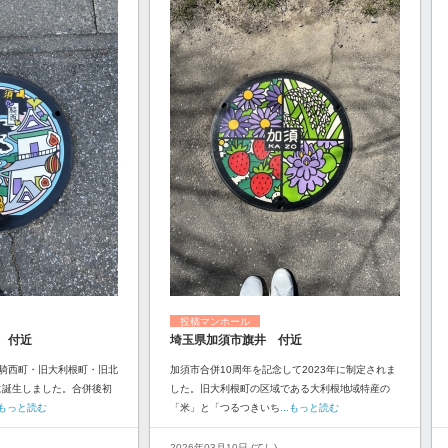
投稿マンホール
 付近
埼玉県加須市旗井 付近
騎西町・旧大利根町・旧北
加須市合併10周年を記念して2023年に制定されま
に誕生しました。合併後初
した。旧大利根町の区域である大利根地域特産の
..もっと読む
「米」と「つるつきいち
...もっと読む
2026年03月10日 (てし)