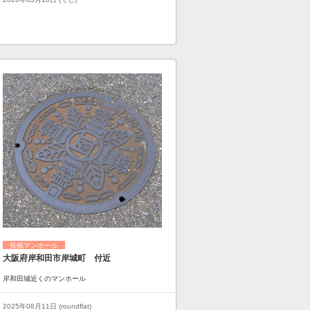
投稿マンホール
大阪府岸和田市岸城町 付近
岸和田城近くのマンホール
2025年08月11日 (roundflat)