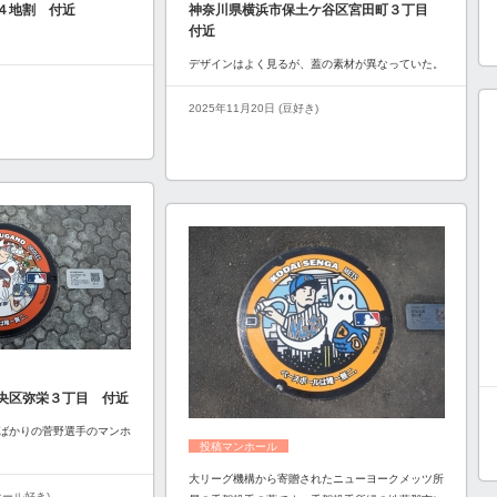
４地割 付近
神奈川県横浜市保土ケ谷区宮田町３丁目
付近
デザインはよく見るが、蓋の素材が異なっていた。
2025年11月20日 (豆好き)
央区弥栄３丁目 付近
ばかりの菅野選手のマンホ
投稿マンホール
大リーグ機構から寄贈されたニューヨークメッツ所
ンホール好き)