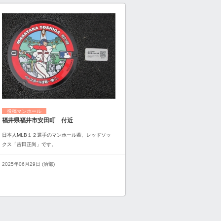
投稿マンホール
福井県福井市安田町 付近
日本人MLB１２選手のマンホール蓋、レッドソッ
クス「吉田正尚」です。
2025年06月29日 (治部)