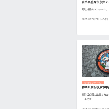
岩手県盛岡市永井２
菊地雄星のマンホール。
2025年12月21日 (のむ)
投稿マンホール
神奈川県相模原市中
淵野辺公園に設置された
ールです
2025年07月06日 (マ