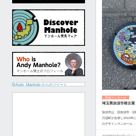
@Andy_Manhole からのツイート
投稿マンホール
埼玉県加須市根古屋
加須市は、旧加須市・旧
川辺町が合併し2010年
のデザインマンホール
.
2026年03月10日 (てし)