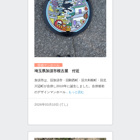
投稿マンホール
埼玉県加須市根古屋 付近
加須市は、旧加須市・旧騎西町・旧大利根町・旧北
川辺町が合併し2010年に誕生しました。合併後初
のデザインマンホール
...もっと読む
2026年03月10日 (てし)