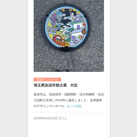
投稿マンホール
埼玉県加須市根古屋 付近
加須市は、旧加須市・旧騎西町・旧大利根町・旧北
川辺町が合併し2010年に誕生しました。合併後初
のデザインマンホール
...もっと読む
2026年03月10日 (てし)