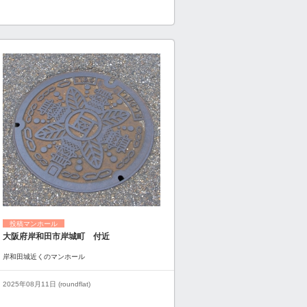
投稿マンホール
大阪府岸和田市岸城町 付近
岸和田城近くのマンホール
2025年08月11日 (roundflat)