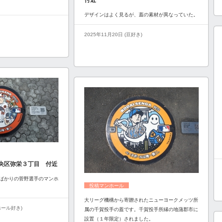
付近
デザインはよく見るが、蓋の素材が異なっていた。
2025年11月20日 (豆好き)
央区弥栄３丁目 付近
ばかりの菅野選手のマンホ
投稿マンホール
大リーグ機構から寄贈されたニューヨークメッツ所
ンホール好き)
属の千賀投手の蓋です。千賀投手所縁の地蒲郡市に
設置（１年限定）されました。