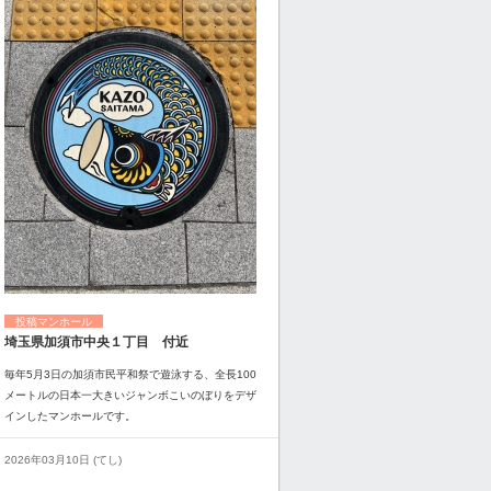
投稿マンホール
埼玉県加須市中央１丁目 付近
毎年5月3日の加須市民平和祭で遊泳する、全長100
メートルの日本一大きいジャンボこいのぼりをデザ
インしたマンホールです。
2026年03月10日 (てし)