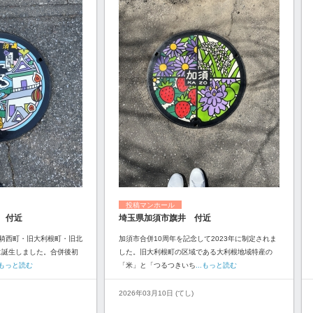
投稿マンホール
 付近
埼玉県加須市旗井 付近
騎西町・旧大利根町・旧北
加須市合併10周年を記念して2023年に制定されま
に誕生しました。合併後初
した。旧大利根町の区域である大利根地域特産の
..もっと読む
「米」と「つるつきいち
...もっと読む
2026年03月10日 (てし)