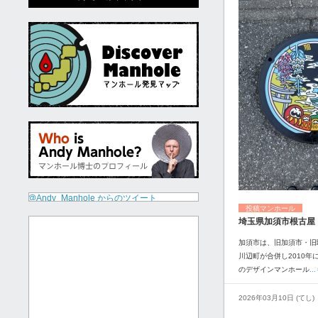
@Andy_Manhole からのツイート
投稿マンホール
埼玉県加須市根古屋
加須市は、旧加須市・旧
川辺町が合併し2010年
のデザインマンホール
.
2026年03月10日 (てし)