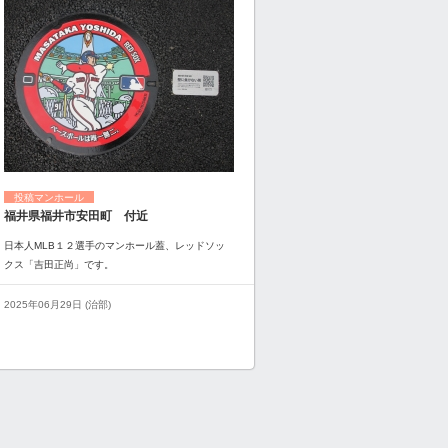
投稿マンホール
福井県福井市安田町 付近
日本人MLB１２選手のマンホール蓋、レッドソッ
クス「吉田正尚」です。
2025年06月29日 (治部)