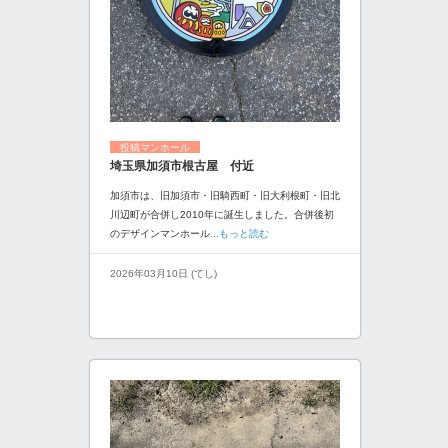
投稿マンホール
埼玉県加須市根古屋 付近
加須市は、旧加須市・旧騎西町・旧大利根町・旧北
川辺町が合併し2010年に誕生しました。合併後初
のデザインマンホール
...もっと読む
2026年03月10日 (てし)