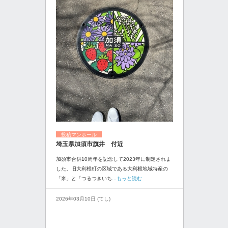
投稿マンホール
埼玉県加須市旗井 付近
加須市合併10周年を記念して2023年に制定されま
した。旧大利根町の区域である大利根地域特産の
「米」と「つるつきいち
...もっと読む
2026年03月10日 (てし)