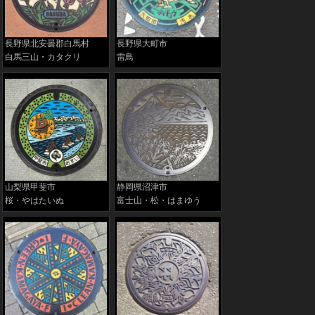
長野県北安曇郡白馬村
長野県大町市
白馬三山・カタクリ
雷鳥
山梨県甲斐市
静岡県沼津市
桜・やはたいぬ
富士山・松・はまゆう