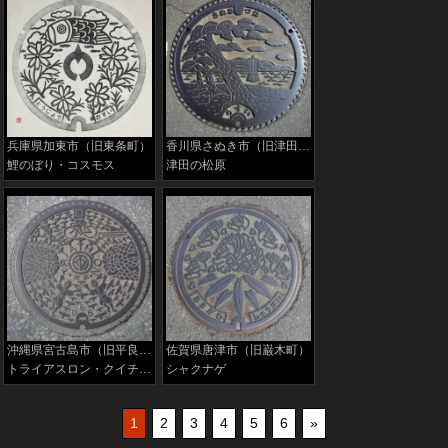
兵庫県加東市（旧東条町）
香川県さぬき市（旧津田町）
鯉のぼり・コスモス
津田の松原
沖縄県宮古島市（旧平良市）
佐賀県唐津市（旧巌木町）
トライアスロン・クイチャー・島尻のパーントゥ
シャクナゲ
1
2
3
4
5
6
»