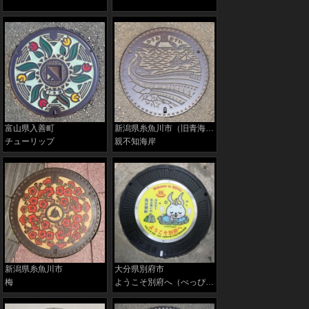
富山県入善町
新潟県糸魚川市（旧青海町）
チューリップ
親不知海岸
新潟県糸魚川市
大分県別府市
梅
ようこそ別府へ（べっぴょん入浴バージョン）