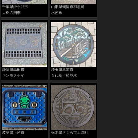
千葉県鎌ケ谷市
山形県鶴岡市羽黒町
大樹の四季
水芭蕉
静岡県島田市
埼玉県草加市
キンモクセイ
百代橋・松並木
岐阜県下呂市
栃木県さくら市上野町