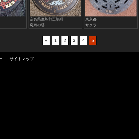
奈良県生駒郡斑鳩町
東京都
斑鳩の塔
サクラ
«
1
2
3
4
5
ー
サイトマップ