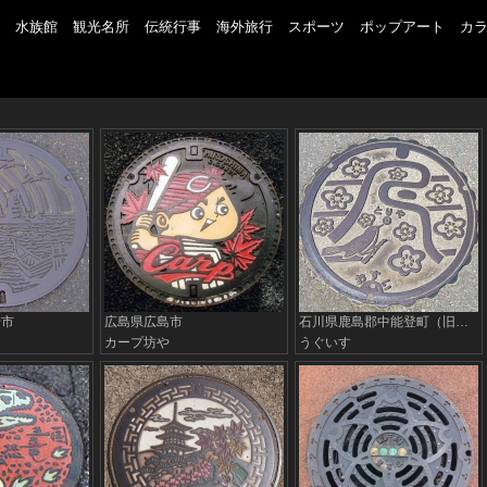
水族館
観光名所
伝統行事
海外旅行
スポーツ
ポップアート
カ
崎市
広島県広島市
石川県鹿島郡中能登町（旧鳥屋町）
カープ坊や
うぐいす