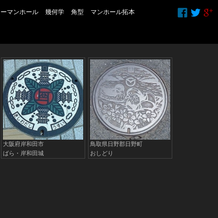
ラーマンホール
幾何学
角型
マンホール拓本
大阪府岸和田市
鳥取県日野郡日野町
ばら・岸和田城
おしどり