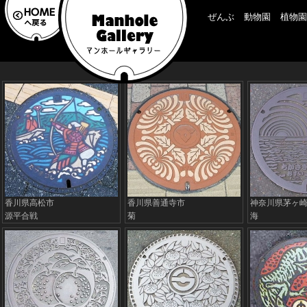
ぜんぶ
動物園
植物園
香川県高松市
香川県善通寺市
神奈川県茅ヶ
源平合戦
菊
海