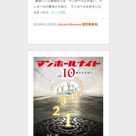
東急ハンズ新宿店では「マンホールと出会い、マ
ンホールの奥深さを知り、 マンホールを好きにな
るきっかけ
...もっと読む
2019年01月25日 (
Hirake!Manhole運営事務局
)