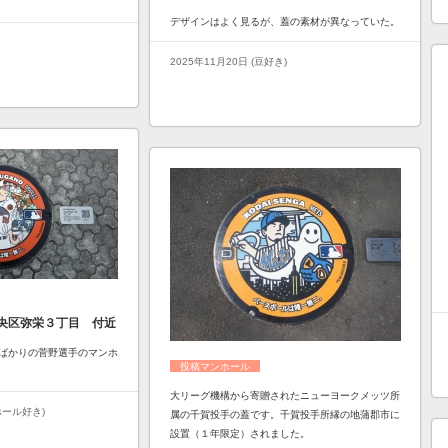
デザインはよく見るが、蓋の素材が異なっていた。
2025年11月20日 (豆好き)
央区弥栄３丁目 付近
ばかりの菅野選手のマンホ
投稿マンホール
大リーグ機構から寄贈されたニューヨークメッツ所
ンホール好き)
属の千賀投手の蓋です。千賀投手所縁の地蒲郡市に
設置（１年限定）されました。