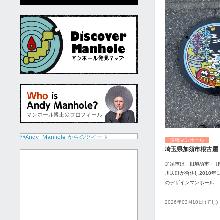
@Andy_Manhole からのツイート
投稿マンホール
埼玉県加須市根古屋
加須市は、旧加須市・旧
川辺町が合併し2010年
のデザインマンホール
.
2026年03月10日 (てし)