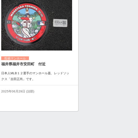
投稿マンホール
福井県福井市安田町 付近
日本人MLB１２選手のマンホール蓋、レッドソッ
クス「吉田正尚」です。
2025年06月29日 (治部)