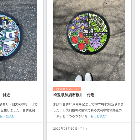
投稿マンホール
 付近
埼玉県加須市旗井 付近
騎西町・旧大利根町・旧北
加須市合併10周年を記念して2023年に制定されま
に誕生しました。合併後初
した。旧大利根町の区域である大利根地域特産の
..もっと読む
「米」と「つるつきいち
...もっと読む
2026年03月10日 (てし)