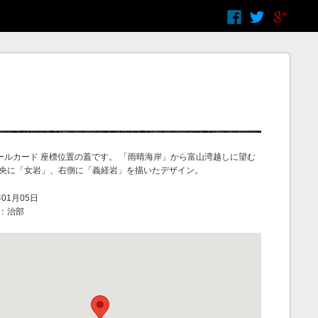
ールカード 座標位置の蓋です。 「雨晴海岸」から富山湾越しに望む
央に「女岩」、右側に「義経岩」を描いたデザイン。
01月05日
：治部