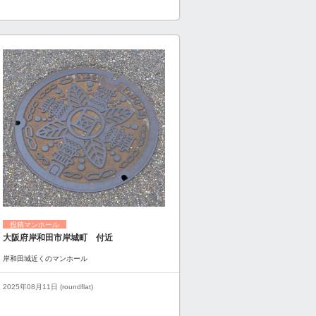
投稿マンホール
大阪府岸和田市岸城町 付近
岸和田城近くのマンホール
2025年08月11日 (roundflat)