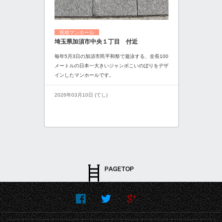
投稿マンホール
埼玉県加須市中央１丁目 付近
毎年5月3日の加須市民平和祭で遊泳する、全長100
メートルの日本一大きいジャンボこいのぼりをデザ
インしたマンホールです。
2026年03月10日 (てし)