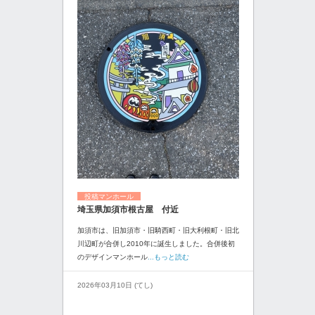
投稿マンホール
埼玉県加須市根古屋 付近
加須市は、旧加須市・旧騎西町・旧大利根町・旧北
川辺町が合併し2010年に誕生しました。合併後初
のデザインマンホール
...もっと読む
2026年03月10日 (てし)