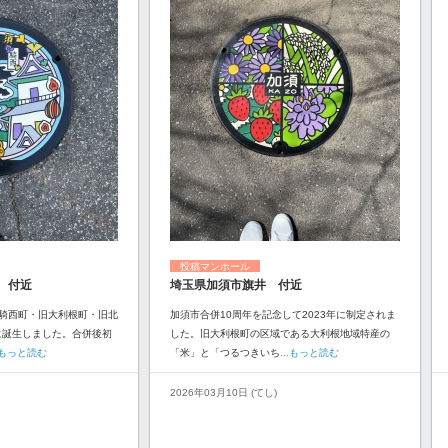
投稿マンホール
 付近
埼玉県加須市旗井 付近
騎西町・旧大利根町・旧北
加須市合併10周年を記念して2023年に制定されま
に誕生しました。合併後初
した。旧大利根町の区域である大利根地域特産の
..もっと読む
「米」と「つるつきいち
...もっと読む
2026年03月10日 (てし)