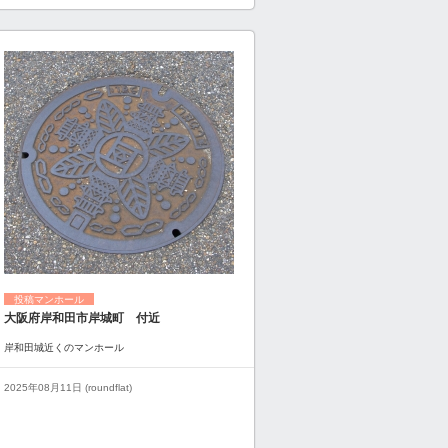
投稿マンホール
大阪府岸和田市岸城町 付近
岸和田城近くのマンホール
2025年08月11日 (roundflat)