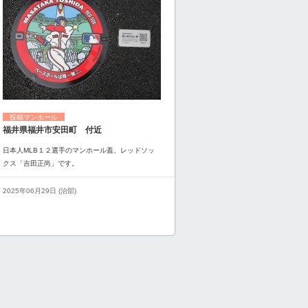
投稿マンホール
福井県福井市安田町 付近
日本人MLB１２選手のマンホール蓋、レッドソッ
クス「吉田正尚」です。
2025年06月29日 (治部)