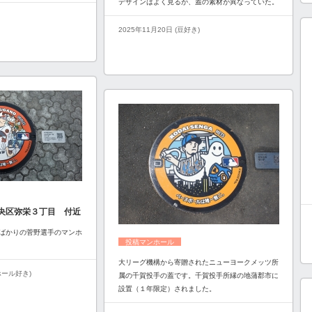
デザインはよく見るが、蓋の素材が異なっていた。
2025年11月20日 (豆好き)
央区弥栄３丁目 付近
ばかりの菅野選手のマンホ
投稿マンホール
大リーグ機構から寄贈されたニューヨークメッツ所
ンホール好き)
属の千賀投手の蓋です。千賀投手所縁の地蒲郡市に
設置（１年限定）されました。