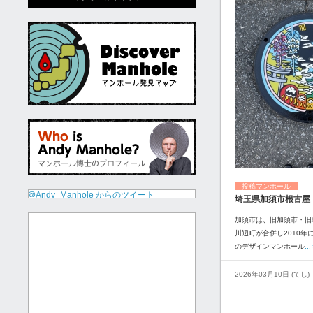
投稿マンホール
@Andy_Manhole からのツイート
埼玉県加須市根古屋
加須市は、旧加須市・旧
川辺町が合併し2010年
のデザインマンホール
.
2026年03月10日 (てし)