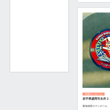
投稿マンホール
岩手県盛岡市永井２
菊地雄星のマンホール。