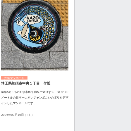
投稿マンホール
埼玉県加須市中央１丁目 付近
毎年5月3日の加須市民平和祭で遊泳する、全長100
メートルの日本一大きいジャンボこいのぼりをデザ
インしたマンホールです。
2026年03月10日 (てし)