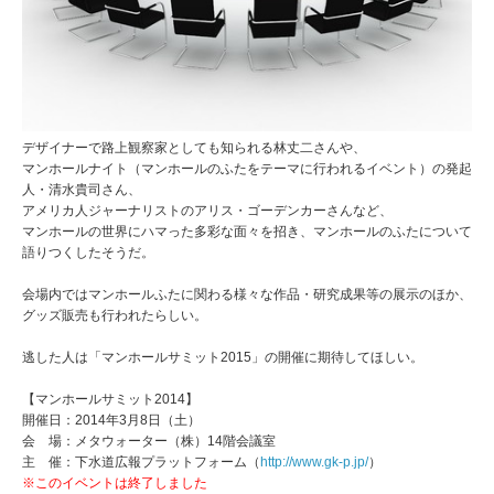
デザイナーで路上観察家としても知られる林丈二さんや、
マンホールナイト（マンホールのふたをテーマに行われるイベント）の発起
人・清水貴司さん、
アメリカ人ジャーナリストのアリス・ゴーデンカーさんなど、
マンホールの世界にハマった多彩な面々を招き、マンホールのふたについて
語りつくしたそうだ。
会場内ではマンホールふたに関わる様々な作品・研究成果等の展示のほか、
グッズ販売も行われたらしい。
逃した人は「マンホールサミット2015」の開催に期待してほしい。
【マンホールサミット2014】
開催日：2014年3月8日（土）
会 場：メタウォーター（株）14階会議室
主 催：下水道広報プラットフォーム（
http://www.gk-p.jp/
）
※このイベントは終了しました