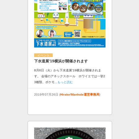
イベント
下水道展’19横浜が開催されます
8月6日（火）から下水道展'19横浜が開催されま
す。 会場のアネックスホール ホワイエでは一挙2
3種類、ポケモ
...もっと読む
2019年07月26日 (
Hirake!Manhole運営事務局
)