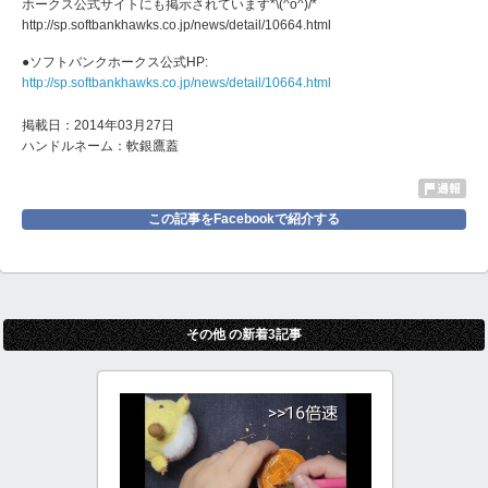
ホークス公式サイトにも掲示されています*\(^o^)/*
http://sp.softbankhawks.co.jp/news/detail/10664.html
●ソフトバンクホークス公式HP:
http://sp.softbankhawks.co.jp/news/detail/10664.html
掲載日：2014年03月27日
ハンドルネーム：軟銀鷹蓋
この記事をFacebookで紹介する
その他 の新着3記事