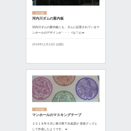
その他
河内川ダムの案内板
河内川ダムの案内板にも、ダムに設置されているマ
ンホールのデザインが・・・ヾ(≧▽≦) ●:
2019年11月13日 (治部)
その他
マンホールのマスキングテープ
２０１８年９月に香川県下水道課が 啓発グッズと
して作成したようです。 ●: