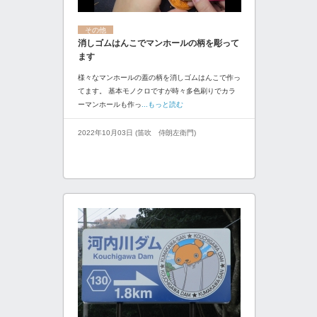
その他
消しゴムはんこでマンホールの柄を彫って
ます
様々なマンホールの蓋の柄を消しゴムはんこで作っ
てます。 基本モノクロですが時々多色刷りでカラ
ーマンホールも作っ
...もっと読む
2022年10月03日 (笛吹 侍朗左衛門)