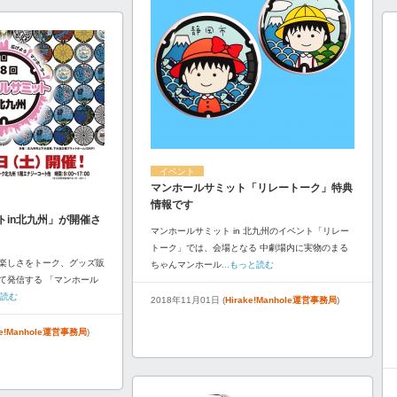
イベント
マンホールサミット「リレートーク」特典
情報です
トin北九州」が開催さ
マンホールサミット in 北九州のイベント「リレー
トーク」では、会場となる 中劇場内に実物のまる
楽しさをトーク、グッズ販
ちゃんマンホール
...もっと読む
て発信する 「マンホール
と読む
2018年11月01日 (
Hirake!Manhole運営事務局
)
ke!Manhole運営事務局
)