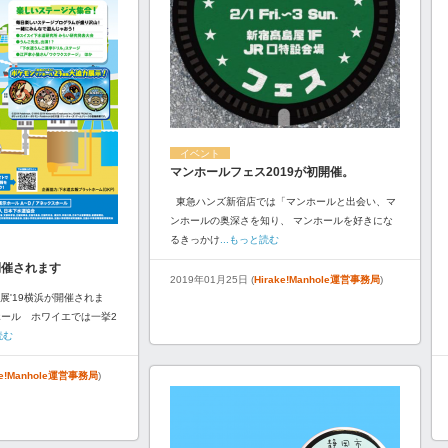
イベント
マンホールフェス2019が初開催。
東急ハンズ新宿店では「マンホールと出会い、マ
ンホールの奥深さを知り、 マンホールを好きにな
るきっかけ
...もっと読む
開催されます
2019年01月25日 (
Hirake!Manhole運営事務局
)
展'19横浜が開催されま
ホール ホワイエでは一挙2
読む
ke!Manhole運営事務局
)