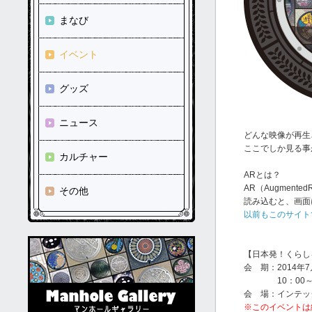
まなび
イベント
グッズ
ニュース
どんな映像が再生
ここでしか見る事
カルチャー
ARとは？
AR（Augmen
その他
読み込むと、画面
以前もこのサイト
【日本発！くらし
会 期：2014年
10：00～17
会 場：インテッ
※このイベントは