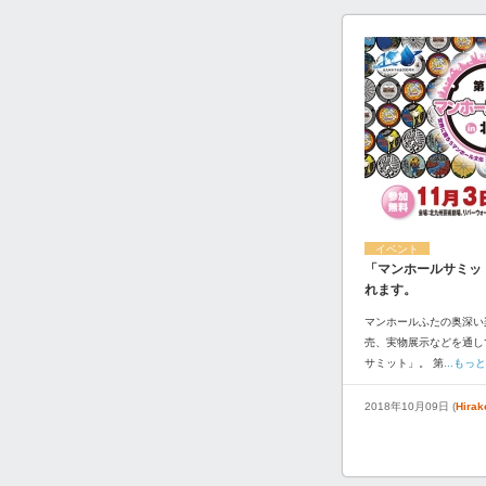
イベント
「マンホールサミッ
れます。
マンホールふたの奥深い
売、実物展示などを通し
サミット」。 第
...もっ
2018年10月09日 (
Hira