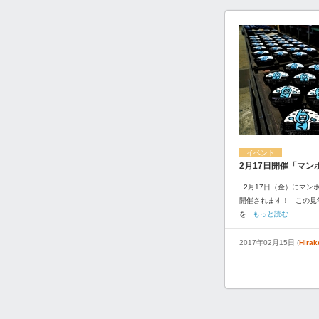
イベント
2月17日開催「マン
2月17日（金）にマン
開催されます！ この見
を
...もっと読む
2017年02月15日 (
Hira