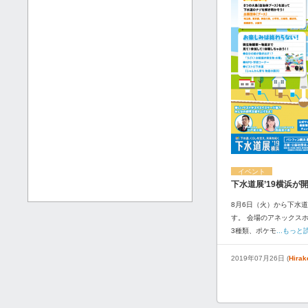
イベント
下水道展’19横浜が
8月6日（火）から下水道
す。 会場のアネックス
3種類、ポケモ
...もっと
2019年07月26日 (
Hira