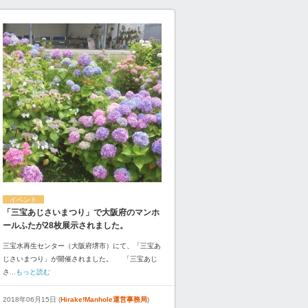
イベント
「三宝あじさいまつり」で大阪府のマンホ
ールふたが28枚展示されました。
三宝水再生センター（大阪府堺市）にて、「三宝あ
じさいまつり」が開催されました。 「三宝あじ
さ
...もっと読む
2018年06月15日 (
Hirake!Manhole運営事務局
)