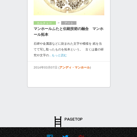
>
カルチャー
アート
マンホールふたと伝統技術の融合 マンホ
ール拓本
石碑や金属器などに刻まれた文字や模様を 紙を当
てて写し取ったものを拓本という。 古くは書の研
究や文字の
...もっと読む
2014年03月07日 (
アンディ・マンホール
)