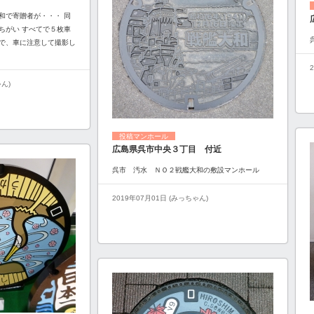
和で寄贈者が・・・ 同
ちがい すべてで５枚車
で、車に注意して撮影し
ゃん)
投稿マンホール
広島県呉市中央３丁目 付近
呉市 汚水 ＮＯ２戦艦大和の敷設マンホール
2019年07月01日 (みっちゃん)