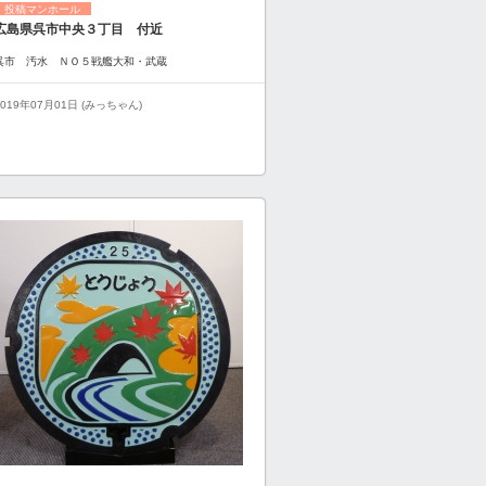
投稿マンホール
広島県呉市中央３丁目 付近
呉市 汚水 ＮＯ５戦艦大和・武蔵
2019年07月01日 (みっちゃん)