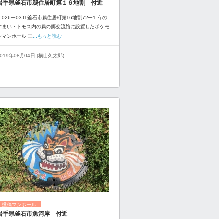
岩手県釜石市鵜住居町第１６地割 付近
〒026ー0301釜石市鵜住居町第16地割72ー1 うの
すまい・トモス内の鵜の郷交流館に設置したポケモ
ンマンホール 三
...もっと読む
2019年08月04日 (横山久太郎)
投稿マンホール
岩手県釜石市魚河岸 付近