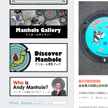
投稿マンホール
奈良県大和郡山市矢田
大和郡山市総合公園施設に
メッキー」と「きんとっと
@Andy_Manhole からのツイート
2019年08月29日 (金魚さん