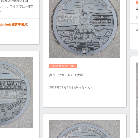
'19横浜が開催されま
ール ホワイエでは一挙2
む
e!Manhole運営事務局
)
投稿マンホール
呉市 汚水 ＮＯ１大和
2019年07月01日 (みっちゃん)