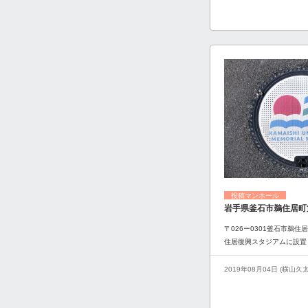
投稿マンホール
岩手県釜石市鵜住居町
〒026ー0301釜石市鵜住
住居復興スタジアムに設置
2019年08月04日 (横山久