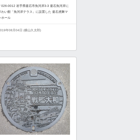
〒026-0012 岩手県釜石市魚河岸3-3 釜石魚河岸に
ぎわい館「魚河岸テラス」に設置した 釜石虎舞マ
ンホール
2019年08月04日 (横山久太郎)