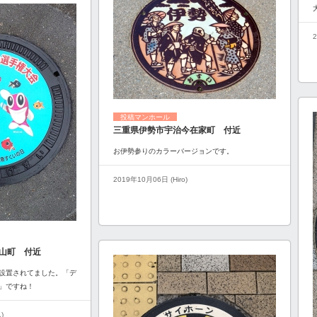
2
投稿マンホール
三重県伊勢市宇治今在家町 付近
お伊勢参りのカラーバージョンです。
2019年10月06日 (Hiro)
山町 付近
設置されてました。「デ
」ですね！
)