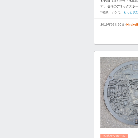
8月6日（火）から下水道展
す。 会場のアネックスホ
3種類、ポケモ
...もっと読
2019年07月26日 (
Hirak
投稿マンホール