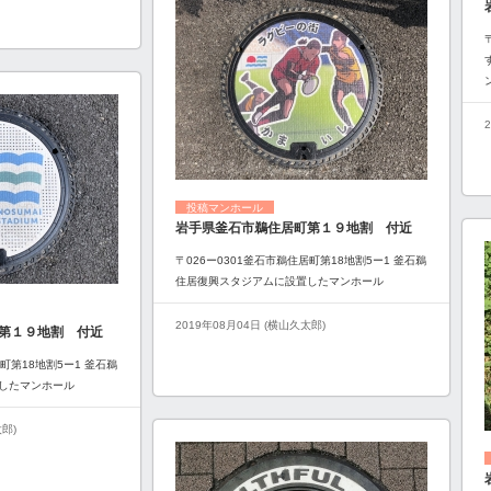
投稿マンホール
岩手県釜石市鵜住居町第１９地割 付近
〒026ー0301釜石市鵜住居町第18地割5ー1 釜石鵜
住居復興スタジアムに設置したマンホール
2019年08月04日 (横山久太郎)
第１９地割 付近
居町第18地割5ー1 釜石鵜
したマンホール
太郎)