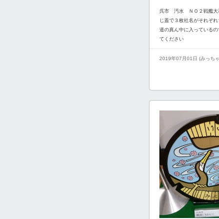
呉市 汚水 ＮＯ２戦艦大
じ蓋で３枚社名がそれぞれ
道の真ん中に入っているの
てください
2019年07月01日 (みっち