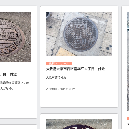
投稿マンホール
大阪府大阪市西区南堀江１丁目 付近
丁目 付近
大阪府警信号用
現業所の 室蘭版マンホ
れんが庁舎。
2019年10月06日 (Hiro)