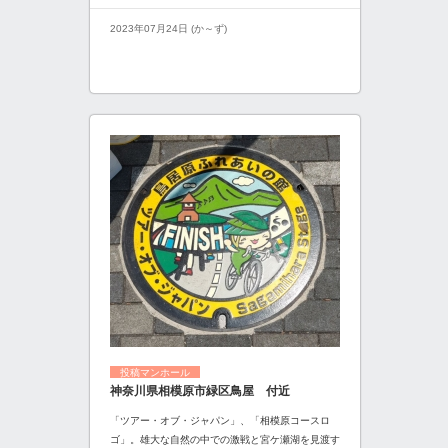
2023年07月24日 (か～ず)
投稿マンホール
神奈川県相模原市緑区鳥屋 付近
「ツアー・オブ・ジャパン」、「相模原コースロ
ゴ」。雄大な自然の中での激戦と宮ケ瀬湖を見渡す