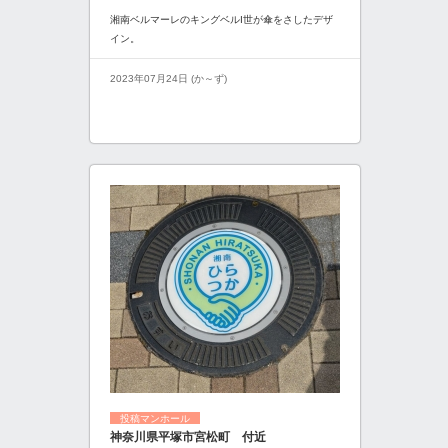
湘南ベルマーレのキングベルI世が傘をさしたデザ
イン。
2023年07月24日 (か～ず)
投稿マンホール
神奈川県平塚市宮松町 付近